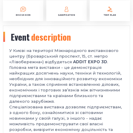
DISCUSSION
GAMIFICATION
TRIP PLAN
Event
description
У Києві на території Міжнародного виставкового
центру (Броварський проспект, 15, ст. метро
«Лівобережна») відбудеться
ADDIT EXPO 3D
.
Головна мета виставки - це демонстрація
найкращих досягнень науки, техніки й технологій,
необхідних для інноваційного розвитку економіки
України, а також сприяння встановленню ділових,
економічних і торгових зв’язків між вітчизняними
підприємствами та країнами близького та
далекого зарубіжжя.
Спеціалізована виставка дозволяє підприємствам,
з одного боку, ознайомитися зі світовими
новинками у своїй галузі, з іншого - надає
можливість продемонструвати свої власні
розробки, вивірити економічну доцільність та