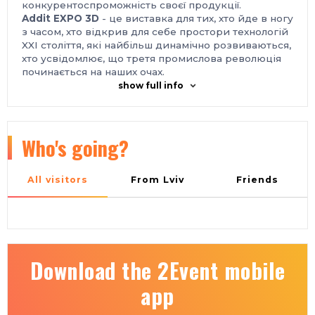
конкурентоспроможність своєї продукції.
Addit EXPO 3D
- це виставка для тих, хто йде в ногу
з часом, хто відкрив для себе простори технологій
XXI століття, які найбільш динамічно розвиваються,
хто усвідомлює, що третя промислова революція
починається на наших очах.
Головне завдання організаторів виставки - надати
show full info
можливість кожному клієнту максимально
розкрити свій потенціал, заявити про свої
досягнення на всю Україну, звірити свої
передчуття щодо перспектив розвитку галузі з
Who's going?
кращими світовими брендами, адаптованими, при
цьому, під наш вітчизняний ринок, його потреби і
можливості.
All visitors
From Lviv
Friends
Місце проведення:
Україна, м. Київ, Міжнародний виставковий центр,
Броварський проспект, 15, станція метро
«Лівобережна»
Контакти:
тел.: +38 095 268-05-87
Download the 2Event mobile
e-mail: plast@iec-expo.com.ua, helen@iec-expo.com.ua
https://www.iec-expo.com.ua/addit-2025.html
app