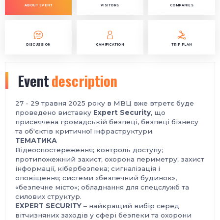
ABOUT EVENT
VISITORS
COMPANIES
DISCUSSION
GAMIFICATION
TRIP PLAN
Event
description
27 - 29 травня 2025 року в МВЦ вже втретє буде
проведено виставку
Expert Security
, що
присвячена громадській безпеці, безпеці бізнесу
та об'єктів критичної інфраструктури.
ТЕМАТИКА
Відеоспостереження; контроль доступу;
протипожежний захист; охорона периметру; захист
інформації, кібербезпека; сигналізація і
оповіщення; системи «безпечний будинок»,
«безпечне місто»; обладнання для спецслужб та
силових структур.
EXPERT SECURITY
– найкращий вибір серед
вітчизняних заходів у сфері безпеки та охорони