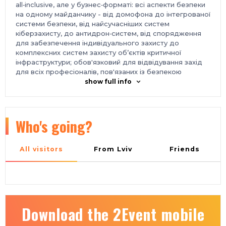
all‑inclusive, але у бузнес‑форматі: всі аспекти безпеки
на одному майданчику - від домофона до інтегрованої
системи безпеки, від найсучасніших систем
кіберзахисту, до антидрон‑систем, від спорядження
для забезпечення індивідуального захисту до
комплексних систем захисту об’єктів критичної
інфраструктури; обов'язковий для відвідування захід
для всіх професіоналів, пов'язаних із безпекою
громадян та держави, інфраструктури та режимних
show full info
об’єктів - спільне проведення із виставкою «Технології
захисту/Пожтех» та найбільшою промисловою
виставкою в Україні «Міжнародний промисловий
форум» найкраще місце для прем'єрних показів та
Who's going?
презентацій - професійне відвідування, увага
провідних ЗМІ. вдале розташування у 10 хвилинах пішки
від метро; безпечний простір - у разі виникнення
All visitors
From Lviv
Friends
повітряних тривог, Міжнародний виставковий центр
обладнаний підземними укриттями;
ЦІЛЬОВА АУДИТОРІЯ
компанії, що займаються
проектуванням, монтажем, інтеграцією та продажем
систем безпеки охоронні компанії менеджери з
безпеки найвищої та середньої ланки приватних
Download the 2Event mobile
підприємств різних сфер економіки, режимних об'єктів
та об'єктів критичної інфраструктури представники