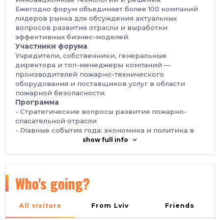
Ежегодно форум объединяет более 100 компаний
лидеров рынка для обсуждения актуальных
вопросов развития отрасли и выработки
эффективных бизнес-моделей.
Участники форума
Учредители, собственники, генеральные
директора и топ-менеджеры компаний —
производителей пожарно-технического
оборудования и поставщиков услуг в области
пожарной безопасности.
Программа
- Стратегические вопросы развития пожарно-
спасательной отрасли
- Главные события года: экономика и политика в
контексте безопасности
show full info
- Эффективные модели взаимодействия с
органами власти
- Лидерство будущего и влияние личного бренда
на развитие компании
Who's going?
- Нетворкинг с первыми лицами отрасли
22 мая
- Деловая конференция и торжественный
банкет Ring Premier Hotel, Ярославль - в 5 минутах
All visitors
From Lviv
Friends
от вокзала Ярославль-Главный, в историческом