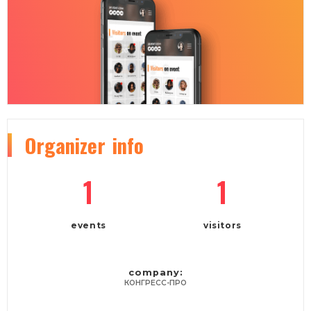
Organizer
info
1
1
events
visitors
company:
КОНГРЕСС-ПРО