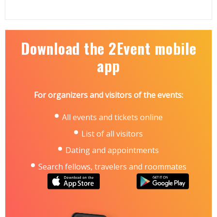
центре города.
23 мая
- Бизнес-завтрак на яхте-катамаране
«Белояр» Прогулка по Волге, неформальное
общение в узком кругу. «Белояр» — современное
экологичное прогулочное судно России.
Download the 2Event mobile
Количество мест на бизнес-завтраке ограничено.
Подать заявку на участие: event@kongress-pro.
app
Сайт мероприятия:
https://forum.kongress-pro.ru/
Присоединяйтесь к Форуму, который задает
тренды пожарно-спасательной отрасли.
For organizers and visitors of the events:
All events and tickets online
List of all visitors
Dating and appointments
Search fellows, travelers and roommates