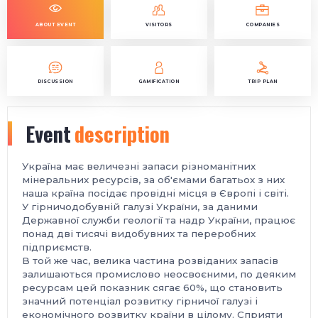
ABOUT EVENT
VISITORS
COMPANIES
DISCUSSION
GAMIFICATION
TRIP PLAN
Event
description
Україна має величезні запаси різноманітних
мінеральних ресурсів, за об'ємами багатьох з них
наша країна посідає провідні місця в Європі і світі.
У гірничодобувній галузі України, за даними
Державної служби геології та надр України, працює
понад дві тисячі видобувних та переробних
підприємств.
В той же час, велика частина розвіданих запасів
залишаються промислово неосвоєними, по деяким
ресурсам цей показник сягає 60%, що становить
значний потенціал розвитку гірничої галузі і
економічного розвитку країни в цілому. Сприяти