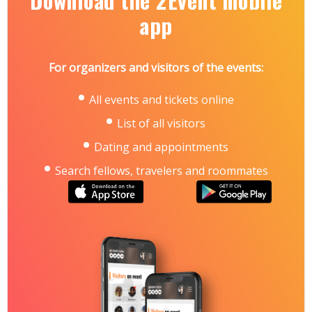
Download the 2Event mobile
Броварський проспект, 15, станція метро
«Лівобережна»
app
Контакти:
тел.: +38 066 921-47-51
e-mail: sher@iec-expo.com.ua
For organizers and visitors of the events:
https://www.iec-expo.com.ua/mining-2026.html
All events and tickets online
List of all visitors
Dating and appointments
Search fellows, travelers and roommates