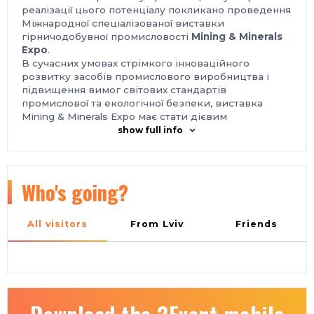
реалізації цього потенціалу покликано проведення
Міжнародної спеціалізованої виставки
гірничодобувної промисловості
Mining & Minerals
Expo
.
В сучасних умовах стрімкого інноваційного
розвитку засобів промислового виробництва і
підвищення вимог світових стандартів
промислової та екологічної безпеки, виставка
Mining & Minerals Expo має стати дієвим
маркетинговим інструментом технологічного і
show full info
технічного оновлення гірничодобувної галузі
України, інтенсифікації видобутку корисних
копалин, росту об'ємів гірничого виробництва,
підвищенню якості продукції.
Who's going?
Іншим важливим завданням виставки
Mining &
Minerals Expo
є розвиток і реалізація експортного
потенціалу українських підприємств, що
All visitors
From Lviv
Friends
спеціалізуються на ринку гірничого обладнання і
технологій, через залучення до відвідування
виставки іноземних торговельних делегацій за
сприяння профільних державних органів влади.
Місце проведення:
Україна, м. Київ, Міжнародний виставковий центр,