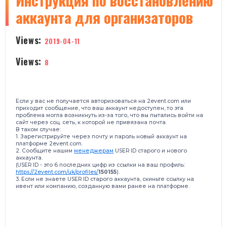
Инструкция по восстановлению
аккаунта для организаторов
Views:
2019-04-11
Views:
8
Если у вас не получается авторизоваться на
2event.com
или
приходит сообщение, что ваш аккаунт недоступен, то э
та
проблема могла возникнуть из-за того, что
вы пытались войти на
сайт
через соц. сеть, к которой не привязана почта.
В таком случае:
1. Зарегистрируйте через почту и пароль новый аккаунт на
платформе 2event.com.
2. Сообщите нашим
менеджерам
USER ID старого и нового
аккаунта.
(USER ID - это 6 последних цифр из ссылки на ваш профиль:
https://2event.com/uk/profiles/
150155
).
3. Если не знаете
USER ID старого
аккаунта, скиньте ссылку на
ивент или компанию, созданную вами ранее на платформе.