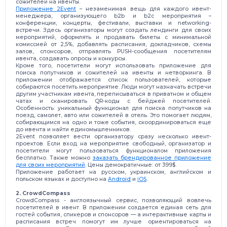
сожителей на ивенты.
Приложение 2Event
– незаменимая вещь для каждого ивент-
менеджера, организующего b2b и b2c мероприятия –
конференции, концерты, фестивали, выставки и networking-
встречи. Здесь организаторы могут создать лендинги для своих
мероприятий, оформлять и продавать билеты с минимальной
комиссией от 2,5%, добавлять расписания, докладчиков, схемы
залов, спонсоров, отправлять PUSH-сообщения посетителям
ивента, создавать опросы и конкурсы.
Кроме того, посетители могут использовать приложение для
поиска попутчиков и сожителей на ивенты и нетворкинга. В
приложении отображается список пользователей, которые
собираются посетить мероприятие. Люди могут назначать встречи
другим участникам ивента, переписываться в приватном и общем
чатах и сканировать QR-коды с бейджей посетителей.
Особенность: уникальный функционал для поиска попутчиков на
поезд, самолет, авто или сожителей в отель. Это помогает людям,
собирающимся на одно и тоже события, скоординироваться еще
до ивента и найти единомышленников.
2Event позволяет вести организатору сразу несколько ивент-
проектов. Если вход на мероприятие свободный, организатор и
посетители могут пользоваться функционалом приложения
бесплатно. Также можно
заказать брендированное приложение
для своих мероприятий
. Цены демократичные: от 399$.
Приложение работает на русском, украинском, английском и
польском языках и доступно на
Android
и
iOS
.
2. CrowdCompass
CrowdCompass - англоязычный сервис, позволяющий вовлечь
посетителей в ивент. В приложении создается единая сеть для
гостей события, спикеров и спонсоров — а интерактивные карты и
расписания встреч помогут им лучше ориентироваться на