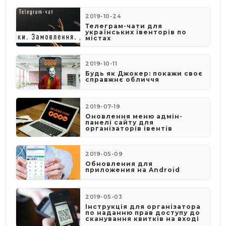
2019-10-24
Телеграм-чати для
українських івенторів по
містах
2019-10-11
Будь як Джокер: покажи своє
справжнє обличчя
2019-07-19
Оновлення меню адмін-
панелі сайту для
організаторів івентів
2019-05-09
​Обновления для
приложения на Android
2019-05-03
​Інструкція для організатора
по наданню прав доступу до
сканування квитків на вході