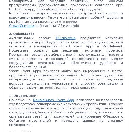
мероприятии. Для ведения различных типов событий
предусмотрены дополнительные приложения: conference app,
trade show app, corporate app, educational app и другие.
В приложении встроенный механизм контроля безопасности и
конфиденциальности. Также есть расписания событий, доступны
профили докладчиков, поиск спонсоров.
CrowdCompass
работает на iOS и Android.
3. QuickMobile
Англоязычный сервис
QuickMobile
предлагает несколько
приложений, которые будут полезны как event-менеджерам, так и
посетителям мероприятий: Smart Event Apps и MobileEvent.
Последнее создано для ведения нескольких проектов.
Программа позволяет выбирать различные функции для расчета
сметы и ведения мероприятий, поддерживает сеть между
сотрудниками event-компании, обеспечивает удобство и
безопасность данных.
Smart Event Apps помогает найти всю информацию о месте,
программе и участниках мероприятий. Здесь можно добавлять
интересующие вас ивенты в список избранного, задавать
вопросы докладчикам, участвовать в опросах, розыгрышах и
общаться с другими посетителями через соц.сети.
4. DoubleDutch
Приложение
DoubleDutch Event App
позволяет контролировать
ход подготовки одновременно нескольких мероприятий. В рамках
сервиса доступно несколько полезных функций: поддержка связи
с сотрудниками, быстрый обмен сообщениями, создание опросов,
организация сетей для посетителей, сканирование QR-кодов с
бейджей посетителей и передача данных на страницу
приложения.