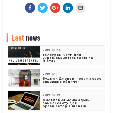
Last
news
2019-10-24
Телеграм-чати для
українських івенторів по
містах
2019-10-11
Будь як Джокер: покажи своє
справжнє обличчя
2019-07-19
Оновлення меню адмін-
панелі сайту для
організаторів івентів