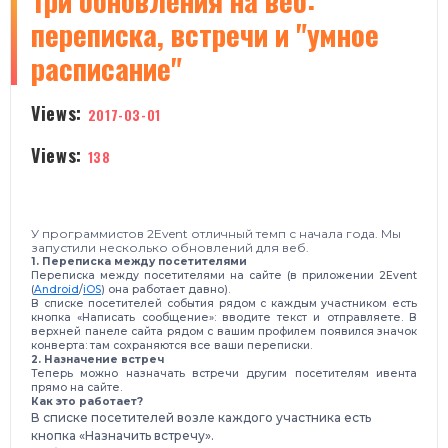
Три обновления на веб:
переписка, встречи и "умное
расписание"
Views:
2017-03-01
Views:
138
У программистов 2Event отличный темп с начала года.
Мы
запустили несколько обновлений для веб.
1. Переписка между посетителями
Переписка между посетителями на сайте (
в приложении 2Event
(
Android
/
iOS
)
она работает давно).
В списке посетителей события рядом с каждым участником есть
кнопка «Написать сообщение»: вводите текст и отправляете. В
верхней панеле сайта рядом с вашим профилем появился значок
конверта: там сохраняются все ваши переписки.
2. Назначение встреч
Теперь можно назначать встречи другим посетителям ивента
прямо на сайте.
Как это работает?
В списке посетителей возле каждого участника есть
кнопка «Назначить встречу».