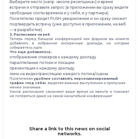
Выберите место (напр. «возле ресепшина») и время
встречи и отправьте запрос (в приложении вы сразу видите
свободные слоты времени и у себя, и у партнера).
Посетителю придет PUSH-уведомление и он сразу сможет
подтвердить встречу (уже доступно в приложении, на веб
— в разработке).
3. Расписание на веб
Теперь перед большой конференцией или форумом вы можете
добавлять в избранное интересные доклады, на которые
собираетесь идти.
Что еще добавилось:
отображение спикеров к каждому докладу
параллельные потоки и локации
презентация к каждому докладу
линк на видеотрансляцию каждого потока/сцены
Посетителям
удобнее составлять персонализированный
график «под себя»
, выделяя важные выступления и пропуская
менее значимые.
Умное расписание сэкономит ваше время на ивенте и поможет
не потеряться даже на самой масштабной конференции!
Share a link to this news on social
networks.