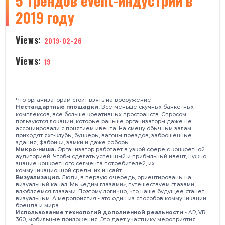
5 трендов event-индустрии в
2019 году
Views:
2019-02-26
Views:
19
Что организаторам стоит взять на вооружение:
Нестандартные площадки.
Все меньше скучных банкетных
комплексов, все больше креативных пространств. Спросом
пользуются локации, которые раньше организаторы даже не
ассоциировали с понятием ивента. На смену обычным залам
приходят яхт-клубы, бункеры, вагоны поездов, заброшенные
здания, фабрики, замки и даже соборы.
Микро-ниша.
Организатор работает в узкой сфере с конкретной
аудиторией.
Чтобы сделать успешный и прибыльный ивент, нужно
знание конкретного сегмента потребителей, их
коммуникационной среды, их инсайт.
Визуализация.
Люди, в первую очередь, ориентированы на
визуальный канал. Мы «едим глазами», путешествуем глазами,
влюбляемся глазами. Поэтому логично, что наше будущее станет
визуальным. А мероприятия - это один из способов коммуникации
бренда и мира.
Использование технологий дополненной реальности
- AR, VR,
360, мобильные приложения. Это дает участнику мероприятия