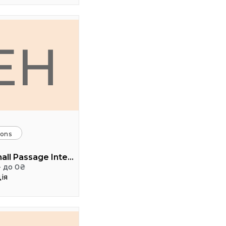
EH
ions
Event hall Passage Interdit
- до 0₴
ія