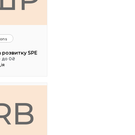
ions
 розвитку SPE
- до 0₴
ія
RB