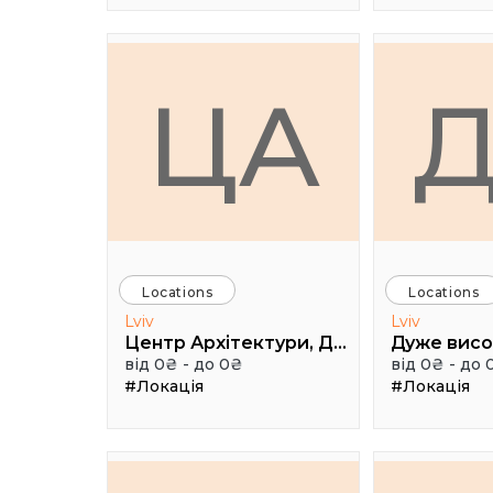
ЦА
Locations
Locations
Lviv
Lviv
Центр Архітектури, Дизайну та Урбаністики Порохова ВЕЖА
від 0₴ - до 0₴
від 0₴ - до 
#Локація
#Локація