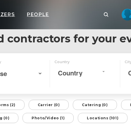
IZERS
PEOPLE
d contractors for your e
y
Country
Cit
Country
orms (2)
Carrier (0)
Catering (0)
g (0)
Photo/Video (1)
Locations (101)