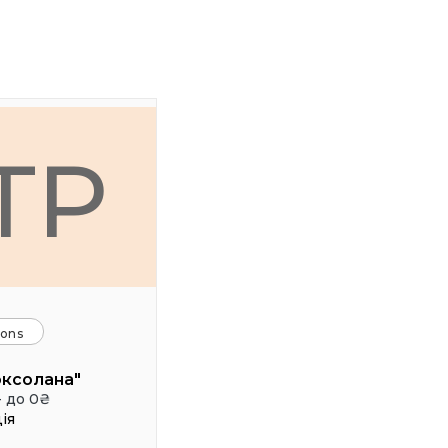
ТР
ions
оксолана"
- до 0₴
ія