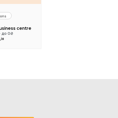
ions
usiness centre
- до 0₴
ія