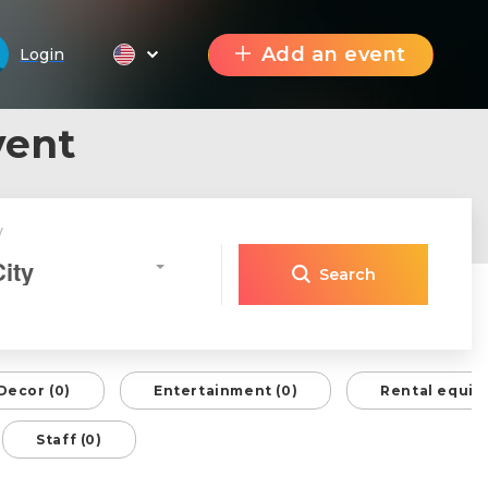
Add an event
Login
vent
y
City
Search
Decor (0)
Entertainment (0)
Rental equip
Staff (0)