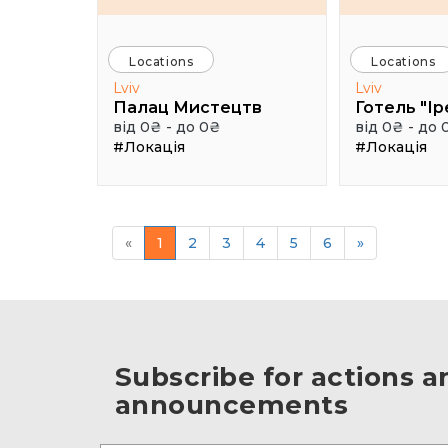
Locations
Locations
Lviv
Lviv
Палац Мистецтв
Готель "Ір
від 0₴ - до 0₴
від 0₴ - до 
#Локація
#Локація
«
1
2
3
4
5
6
»
Subscribe for actions a
announcements