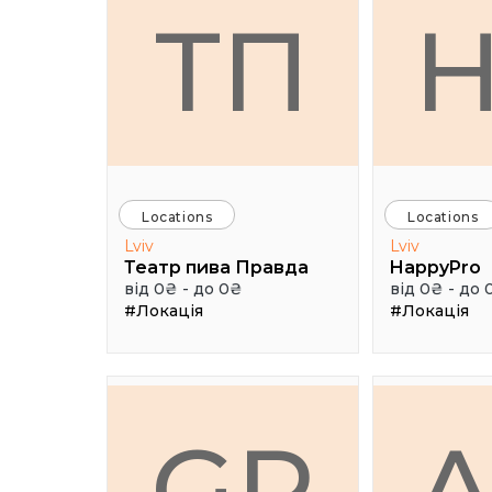
ТП
Locations
Locations
Lviv
Lviv
Театр пива Правда
HappyPro
від 0₴ - до 0₴
від 0₴ - до 
#Локація
#Локація
GR