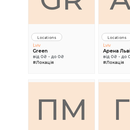
Locations
Locations
Lviv
Lviv
Green
Арена Льв
від 0₴ - до 0₴
від 0₴ - до 
#Локація
#Локація
ПМ