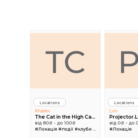
TC
Locations
Locations
Kharkiv
Lviv
The Cat in the High Castle
Projector.L
від 80₴ - до 100₴
від 0₴ - до 
#Локація
#події
#клуби
#Зал
#Локація