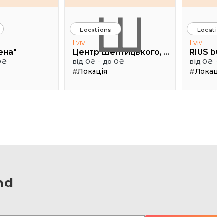
Ш
Locations
Locat
Lviv
Lviv
ена"
Центр Шептицького, 1 поверх, паркова аудиторія
RIUS b
0₴
від 0₴ - до 0₴
від 0₴ 
#Локація
#Локац
nd