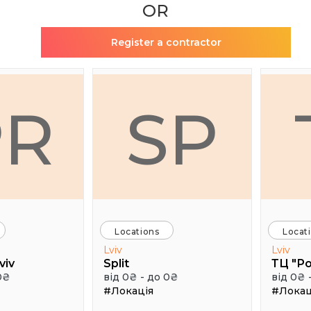
OR
Register a contractor
PR
SP
Locations
Locat
Lviv
Lviv
viv
Split
ТЦ "Р
0₴
від 0₴ - до 0₴
від 0₴ 
#Локація
#Локац