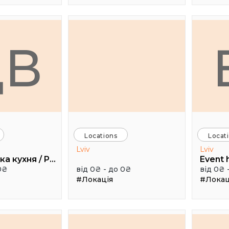
ДВ
Locations
Locat
Lviv
Lviv
Дуже висока кухня / Pretty High Kitchen
0₴
від 0₴ - до 0₴
від 0₴ 
#Локація
#Локац