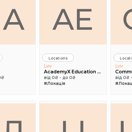
HA
AE
Locations
Locat
Lviv
Lviv
AcademyX Education Hub
Comm
0₴
від 0₴ - до 0₴
від 0₴ 
#Локація
#Локац
АЛ
LI