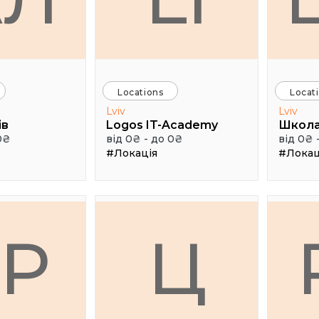
Locations
Locat
Lviv
Lviv
ів
Logos IT-Academy
Школа
0₴
від 0₴ - до 0₴
від 0₴ 
#Локація
#Локац
ГР
Ц