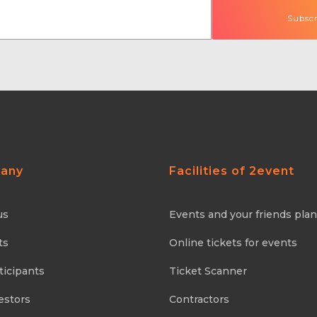
any
Facilities of 2event
us
Events and your friends pla
ts
Online tickets for events
ticipants
Ticket Scanner
estors
Contractors