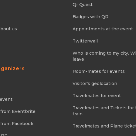
Qr Quest
Badges with QR
about us
Appointments at the event
Twitterwall
Who is coming to my city. 
leave
rganizers
Room-mates for events
Visitor’s geolocation
Travelmates for event
 event
Travelmates and Tickets for 
 from Eventbrite
train
 from Facebook
Travelmates and Plane ticke
APP