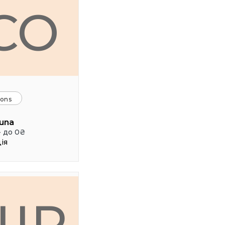
CO
ions
una
- до 0₴
ія
ШР