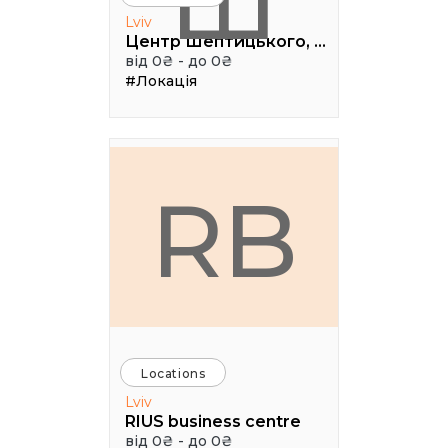
Ш
Lviv
Центр Шептицького, 1 поверх, паркова аудиторія
від 0₴ - до 0₴
#Локація
RB
Locations
Lviv
RIUS business centre
від 0₴ - до 0₴