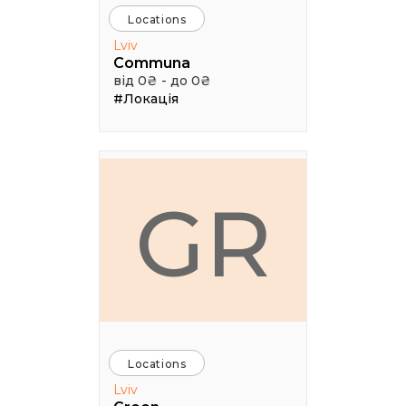
Locations
Lviv
Communa
від 0₴ - до 0₴
#Локація
GR
Locations
Lviv