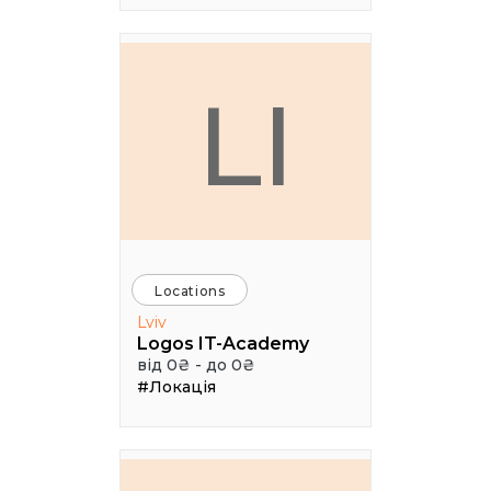
LI
Locations
Lviv
Logos IT-Academy
від 0₴ - до 0₴
#Локація