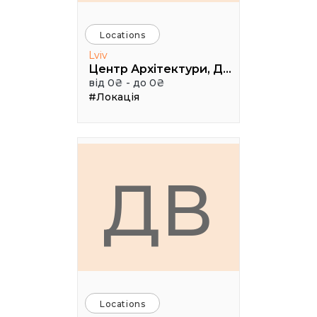
Locations
Lviv
Центр Архітектури, Дизайну та Урбаністики Порохова ВЕЖА
від 0₴ - до 0₴
#Локація
ДВ
Locations