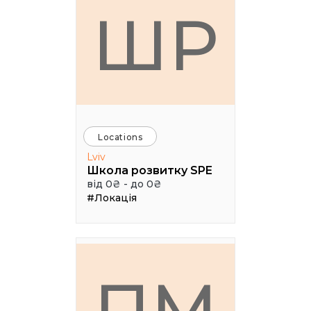
ШР
Locations
Lviv
Школа розвитку SPE
від 0₴ - до 0₴
#Локація
ПМ