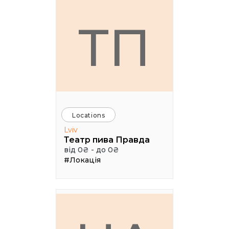
ТП
Locations
Lviv
Театр пива Правда
від 0₴ - до 0₴
#Локація