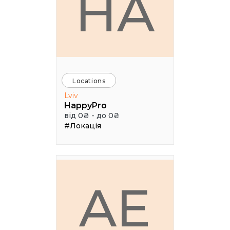
HA
Locations
Lviv
HappyPro
від 0₴ - до 0₴
#Локація
AE