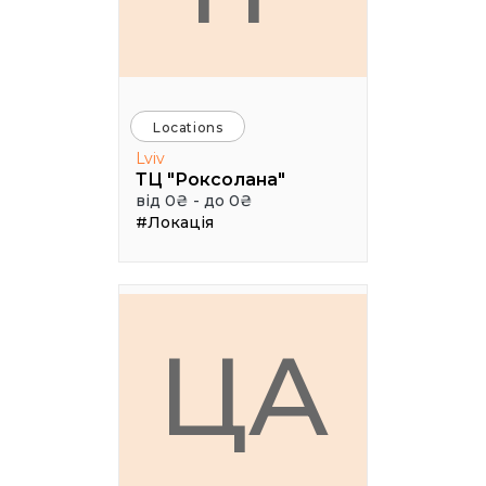
Locations
Lviv
ТЦ "Роксолана"
від 0₴ - до 0₴
#Локація
ЦА