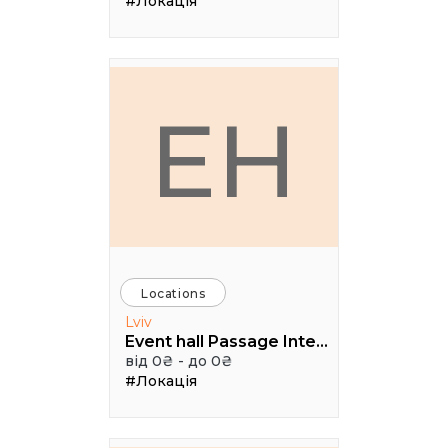
#Локація
EH
Locations
Lviv
Event hall Passage Interdit
від 0₴ - до 0₴
#Локація