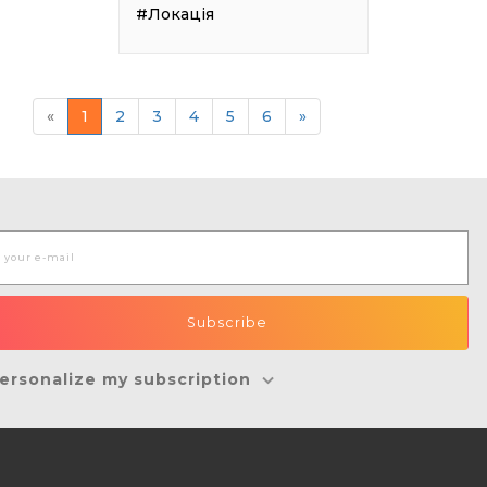
#Локація
«
1
2
3
4
5
6
»
ersonalize my subscription