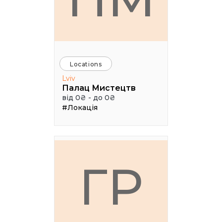
Locations
Lviv
Палац Мистецтв
від 0₴ - до 0₴
#Локація
ГР