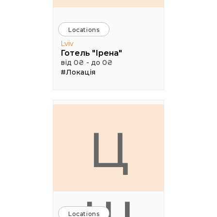
Locations
Lviv
Готель "Ірена"
від 0₴ - до 0₴
#Локація
Ц
Locations