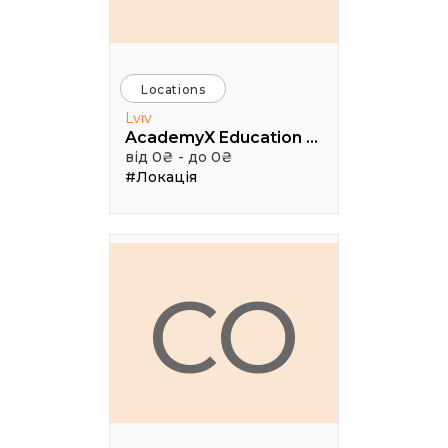
Locations
Lviv
AcademyX Education Hub
від 0₴ - до 0₴
#Локація
CO