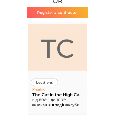
OR
Register a contractor
TC
Locations
Kharkiv
The Cat in the High Castle
від 80₴ - до 100₴
#Локація
#події
#клуби
#Зал