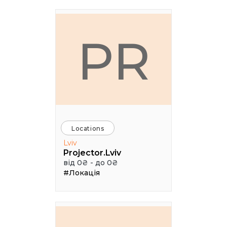
PR
Locations
Lviv
Projector.Lviv
від 0₴ - до 0₴
#Локація