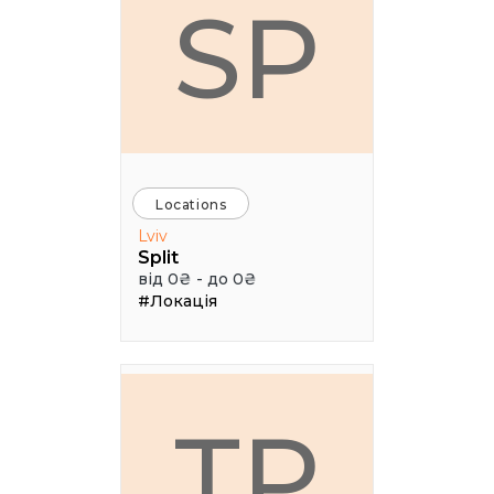
SP
Locations
Lviv
Split
від 0₴ - до 0₴
#Локація
ТР