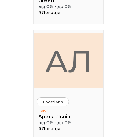
Green
від 0₴ - до 0₴
#Локація
АЛ
Locations
Lviv
Арена Львів
від 0₴ - до 0₴
#Локація