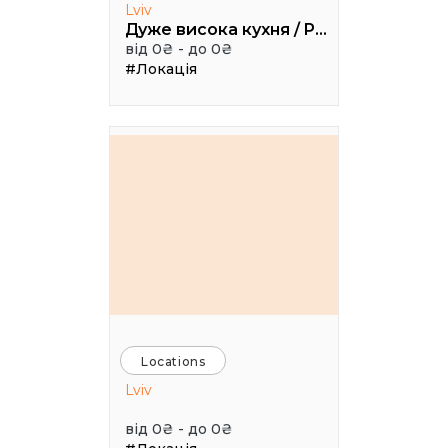
Lviv
Дуже висока кухня / Pretty High Kitchen
від 0₴ - до 0₴
#Локація
Locations
Lviv
від 0₴ - до 0₴