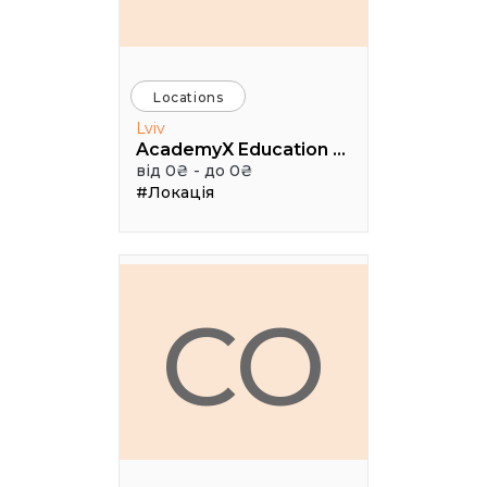
Locations
Lviv
AcademyX Education Hub
від 0₴ - до 0₴
#Локація
CO