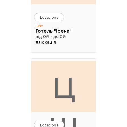
Locations
Lviv
Готель "Ірена"
від 0₴ - до 0₴
#Локація
Ц
Locations