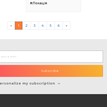
#Локація
«
1
2
3
4
5
6
»
ersonalize my subscription