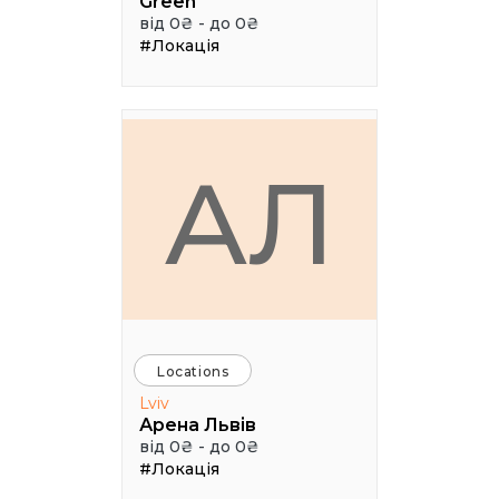
Green
від 0₴ - до 0₴
#Локація
АЛ
Locations
Lviv
Арена Львів
від 0₴ - до 0₴
#Локація