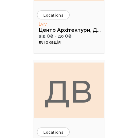
Locations
Lviv
Центр Архітектури, Дизайну та Урбаністики Порохова ВЕЖА
від 0₴ - до 0₴
#Локація
ДВ
Locations