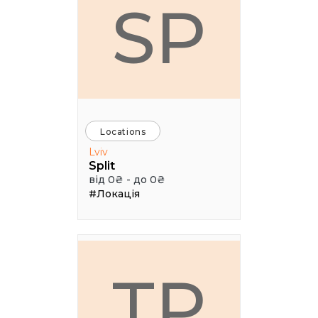
SP
Locations
Lviv
Split
від 0₴ - до 0₴
#Локація
ТР