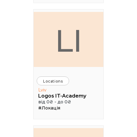
LI
Locations
Lviv
Logos IT-Academy
від 0₴ - до 0₴
#Локація