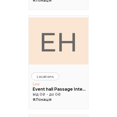
#Локація
EH
Locations
Lviv
Event hall Passage Interdit
від 0₴ - до 0₴
#Локація