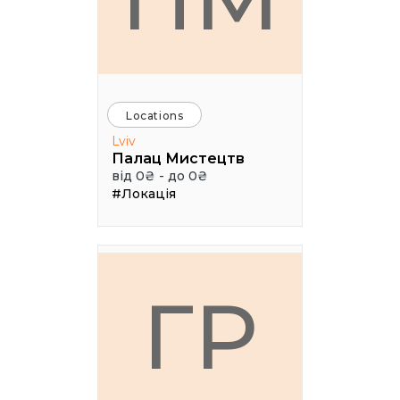
Locations
Lviv
Палац Мистецтв
від 0₴ - до 0₴
#Локація
ГР