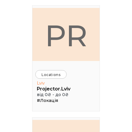
PR
Locations
Lviv
Projector.Lviv
від 0₴ - до 0₴
#Локація