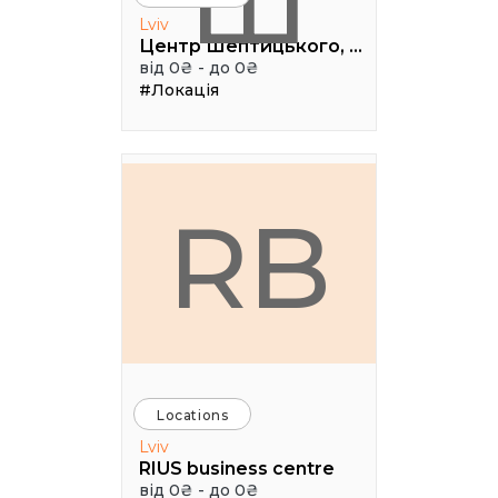
Ш
Lviv
Центр Шептицького, 1 поверх, паркова аудиторія
від 0₴ - до 0₴
#Локація
RB
Locations
Lviv
RIUS business centre
від 0₴ - до 0₴