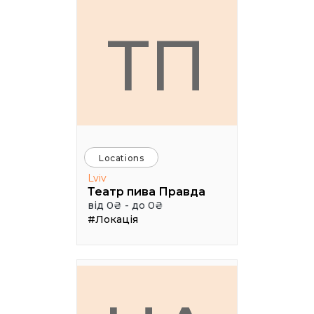
ТП
Locations
Lviv
Театр пива Правда
від 0₴ - до 0₴
#Локація