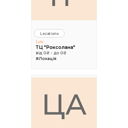
Locations
Lviv
ТЦ "Роксолана"
від 0₴ - до 0₴
#Локація
ЦА