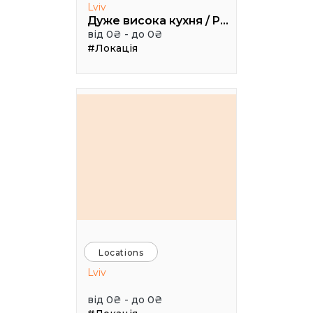
Lviv
Дуже висока кухня / Pretty High Kitchen
від 0₴ - до 0₴
#Локація
Locations
Lviv
від 0₴ - до 0₴