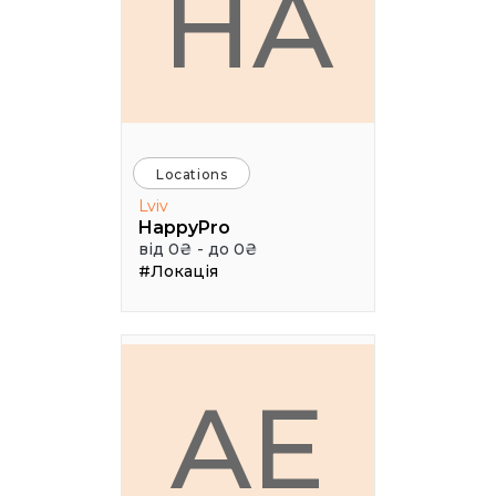
HA
Locations
Lviv
HappyPro
від 0₴ - до 0₴
#Локація
AE