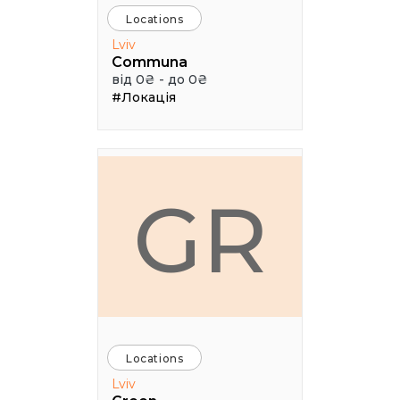
Locations
Lviv
Communa
від 0₴ - до 0₴
#Локація
GR
Locations
Lviv