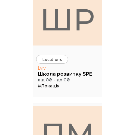
ШР
Locations
Lviv
Школа розвитку SPE
від 0₴ - до 0₴
#Локація
ПМ