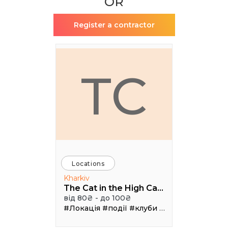
OR
Register a contractor
TC
Locations
Kharkiv
The Cat in the High Castle
від 80₴ - до 100₴
#Локація
#події
#клуби
#Зал