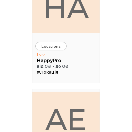
HA
Locations
Lviv
HappyPro
від 0₴ - до 0₴
#Локація
AE