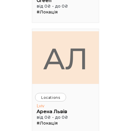
Green
від 0₴ - до 0₴
#Локація
АЛ
Locations
Lviv
Арена Львів
від 0₴ - до 0₴
#Локація