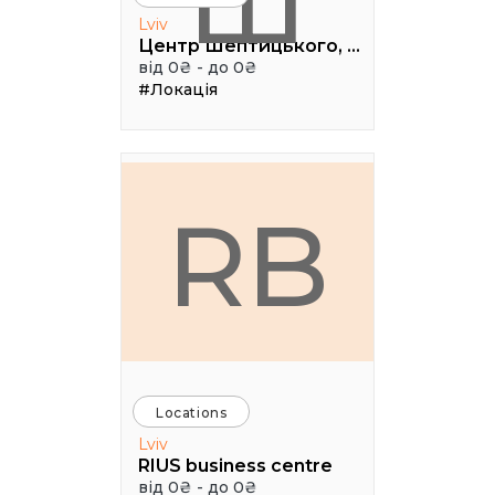
Ш
Lviv
Центр Шептицького, 1 поверх, паркова аудиторія
від 0₴ - до 0₴
#Локація
RB
Locations
Lviv
RIUS business centre
від 0₴ - до 0₴