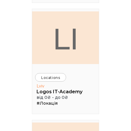
LI
Locations
Lviv
Logos IT-Academy
від 0₴ - до 0₴
#Локація