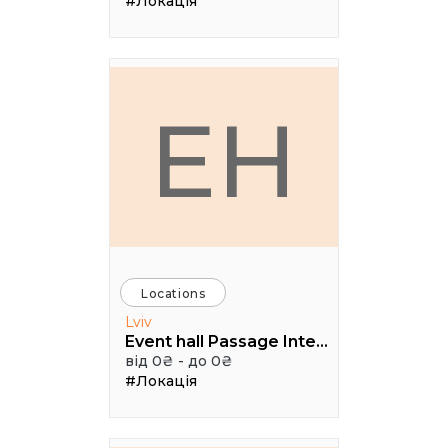
#Локація
EH
Locations
Lviv
Event hall Passage Interdit
від 0₴ - до 0₴
#Локація