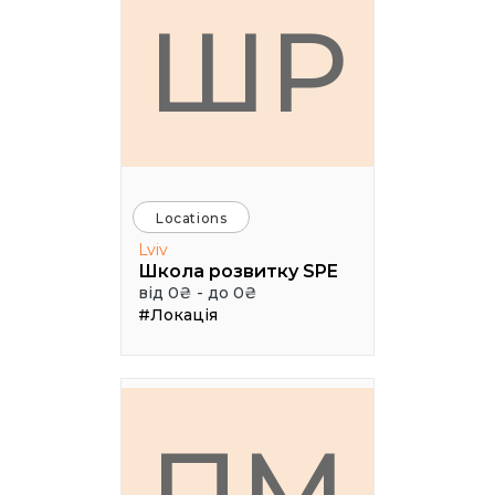
ШР
Locations
Lviv
Школа розвитку SPE
від 0₴ - до 0₴
#Локація
ПМ