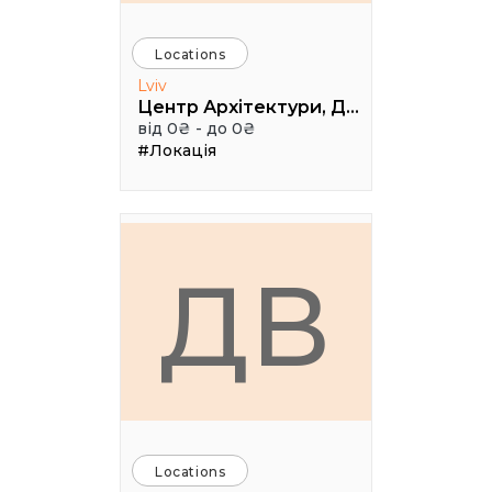
Locations
Lviv
Центр Архітектури, Дизайну та Урбаністики Порохова ВЕЖА
від 0₴ - до 0₴
#Локація
ДВ
Locations