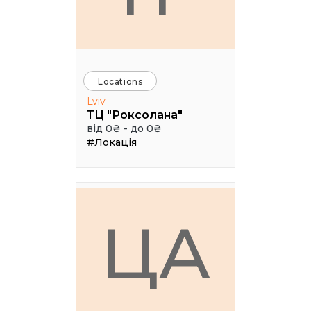
Locations
Lviv
ТЦ "Роксолана"
від 0₴ - до 0₴
#Локація
ЦА