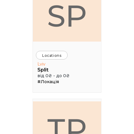
SP
Locations
Lviv
Split
від 0₴ - до 0₴
#Локація
ТР