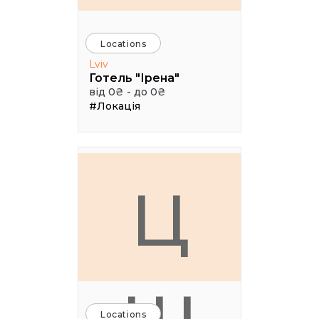
Locations
Lviv
Готель "Ірена"
від 0₴ - до 0₴
#Локація
Ц
Locations