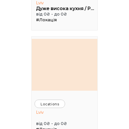
Lviv
Дуже висока кухня / Pretty High Kitchen
від 0₴ - до 0₴
#Локація
Locations
Lviv
від 0₴ - до 0₴