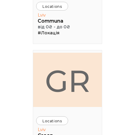
Locations
Lviv
Communa
від 0₴ - до 0₴
#Локація
GR
Locations
Lviv