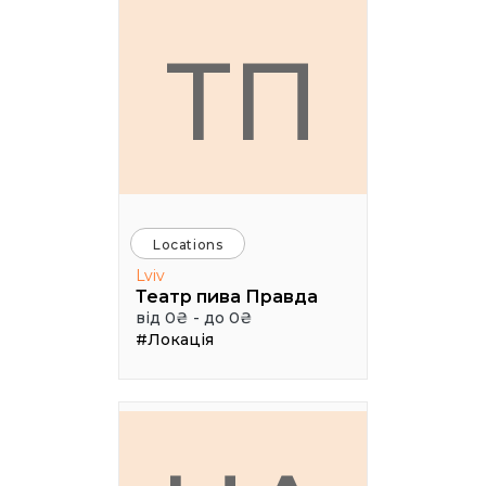
ТП
Locations
Lviv
Театр пива Правда
від 0₴ - до 0₴
#Локація