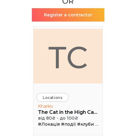
OR
Register a contractor
TC
Locations
Kharkiv
The Cat in the High Castle
від 80₴ - до 100₴
#Локація
#події
#клуби
#Зал