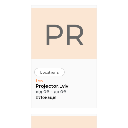
PR
Locations
Lviv
Projector.Lviv
від 0₴ - до 0₴
#Локація