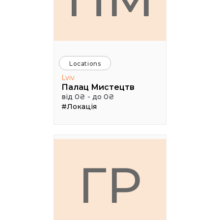
Locations
Lviv
Палац Мистецтв
від 0₴ - до 0₴
#Локація
ГР