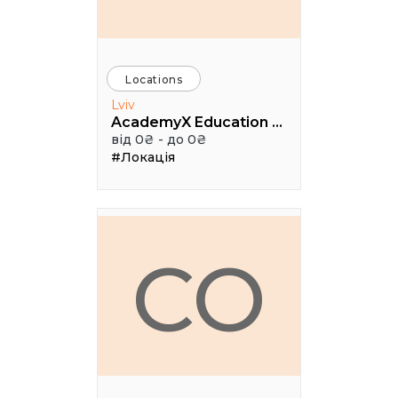
Locations
Lviv
AcademyX Education Hub
від 0₴ - до 0₴
#Локація
CO