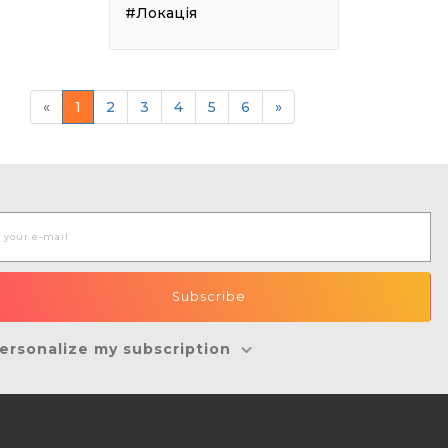
#Локація
«
1
2
3
4
5
6
»
ersonalize my subscription