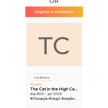
OR
Register a contractor
TC
Locations
Kharkiv
The Cat in the High Castle
від 80₴ - до 100₴
#Локація
#події
#клуби
#Зал