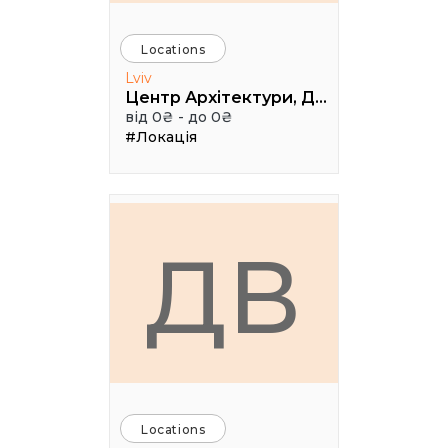
Locations
Lviv
Центр Архітектури, Дизайну та Урбаністики Порохова ВЕЖА
від 0₴ - до 0₴
#Локація
ДВ
Locations