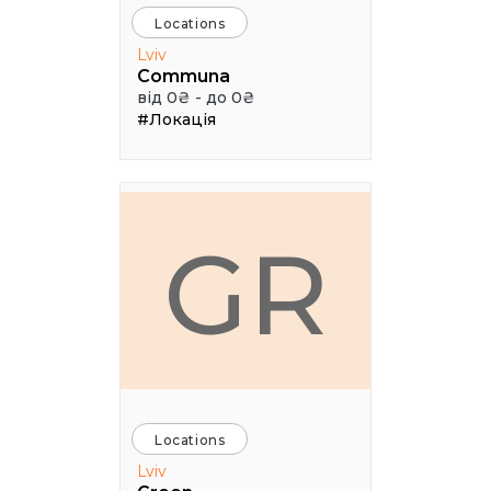
Locations
Lviv
Communa
від 0₴ - до 0₴
#Локація
GR
Locations
Lviv