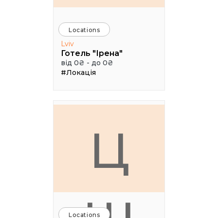
Locations
Lviv
Готель "Ірена"
від 0₴ - до 0₴
#Локація
Ц
Locations