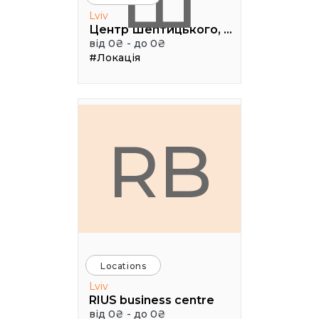
Ш
Lviv
Центр Шептицького, 1 поверх, паркова аудиторія
від 0₴ - до 0₴
#Локація
RB
Locations
Lviv
RIUS business centre
від 0₴ - до 0₴