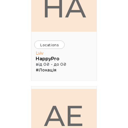
HA
Locations
Lviv
HappyPro
від 0₴ - до 0₴
#Локація
AE