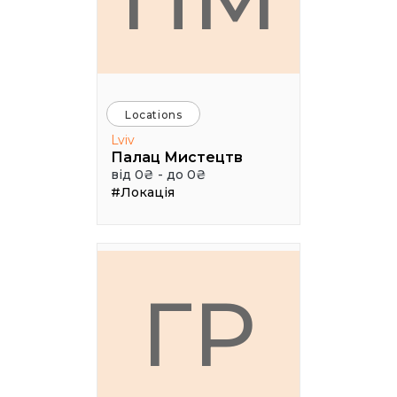
Locations
Lviv
Палац Мистецтв
від 0₴ - до 0₴
#Локація
ГР