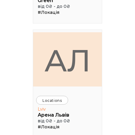
Green
від 0₴ - до 0₴
#Локація
АЛ
Locations
Lviv
Арена Львів
від 0₴ - до 0₴
#Локація