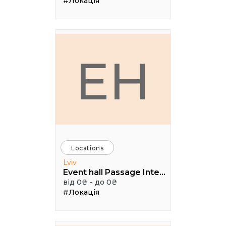
#Локація
EH
Locations
Lviv
Event hall Passage Interdit
від 0₴ - до 0₴
#Локація