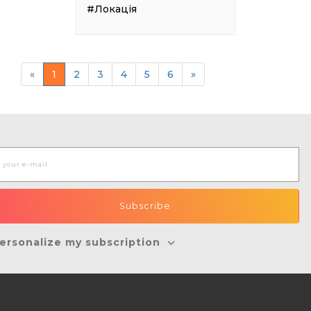
#Локація
«
1
2
3
4
5
6
»
ersonalize my subscription