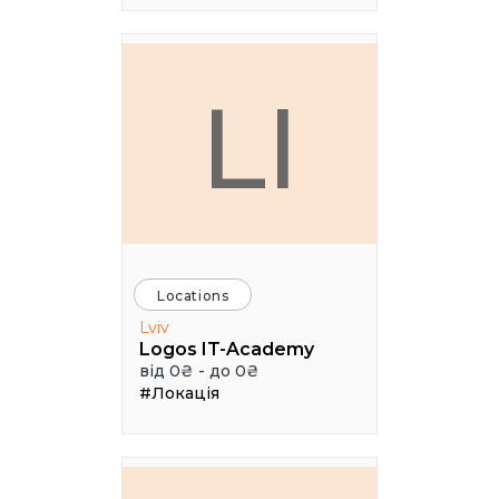
LI
Locations
Lviv
Logos IT-Academy
від 0₴ - до 0₴
#Локація