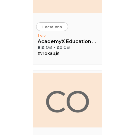
Locations
Lviv
AcademyX Education Hub
від 0₴ - до 0₴
#Локація
CO