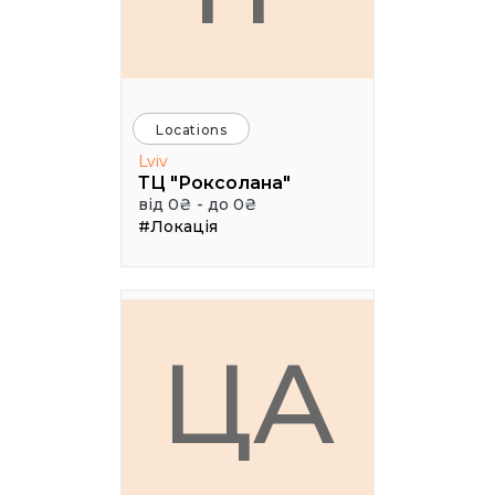
Locations
Lviv
ТЦ "Роксолана"
від 0₴ - до 0₴
#Локація
ЦА