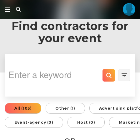
Find contractors for
your event
All (105)
Other (1)
Advertising platf
Event-agency (0)
Host (0)
Marketin