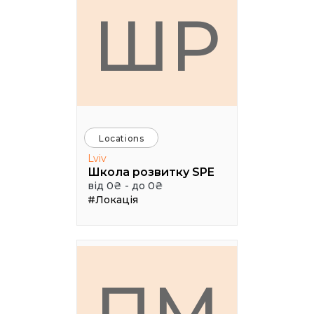
ШР
Locations
Lviv
Школа розвитку SPE
від 0₴ - до 0₴
#Локація
ПМ