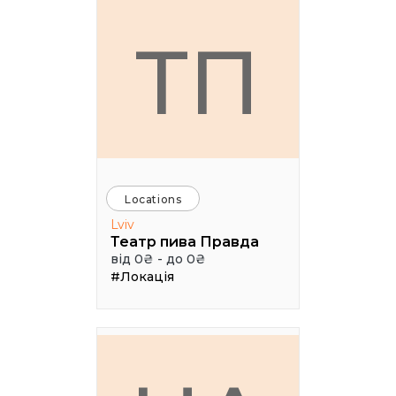
ТП
Locations
Lviv
Театр пива Правда
від 0₴ - до 0₴
#Локація