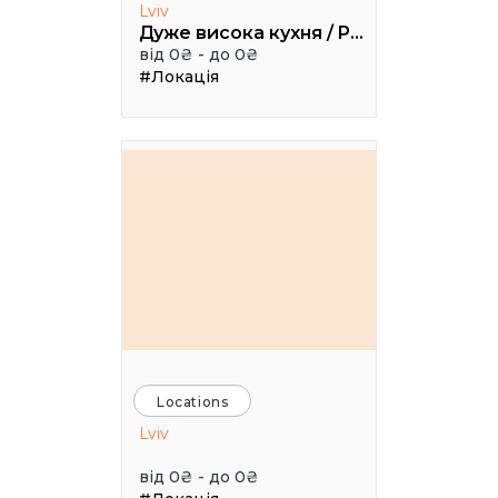
Lviv
Дуже висока кухня / Pretty High Kitchen
від 0₴ - до 0₴
#Локація
Locations
Lviv
від 0₴ - до 0₴