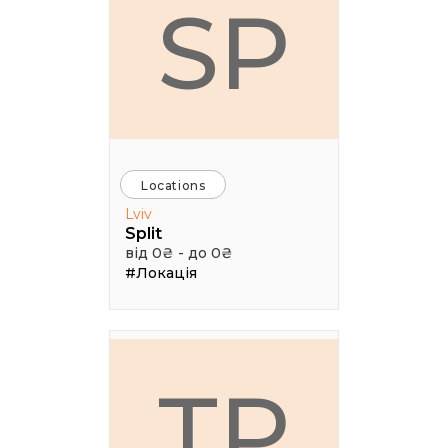
SP
Locations
Lviv
Split
від 0₴ - до 0₴
#Локація
ТР