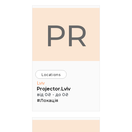
PR
Locations
Lviv
Projector.Lviv
від 0₴ - до 0₴
#Локація